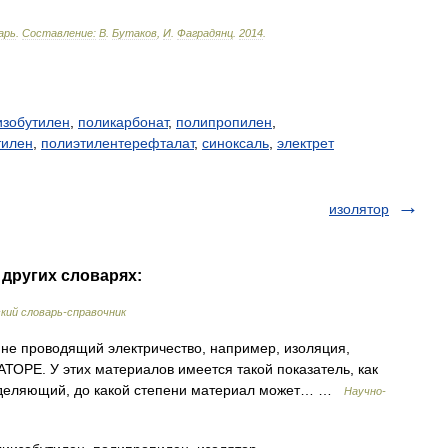
арь
.
Составление:
В
.
Бутаков
,
И
.
Фаградянц
.
2014
.
изобутилен
,
поликарбонат
,
полипропилен
,
тилен
,
полиэтилентерефталат
,
синоксаль
,
электрет
изолятор
 других словарях:
ий словарь-справочник
е проводящий электричество, например, изоляция,
ОРЕ. У этих материалов имеется такой показатель, как
ляющий, до какой степени материал может… …
Научно-