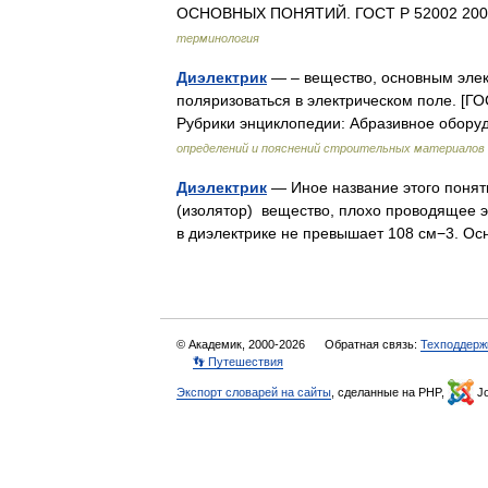
ОСНОВНЫХ ПОНЯТИЙ. ГОСТ Р 52002 2003
терминология
Диэлектрик
— – вещество, основным элек
поляризоваться в электрическом поле. [Г
Рубрики энциклопедии: Абразивное обор
определений и пояснений строительных материалов
Диэлектрик
— Иное название этого поняти
(изолятор) вещество, плохо проводящее э
в диэлектрике не превышает 108 см−3. 
© Академик, 2000-2026
Обратная связь:
Техподдерж
👣 Путешествия
Экспорт словарей на сайты
, сделанные на PHP,
Jo