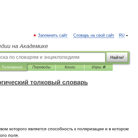
Запомнить сайт
Словарь на свой сайт
RU
едии на Академике
Найти!
Толкования
Переводы
Книги
Игры ⚽
гический толковый словарь
твом
которого
является
способность
к
поляризации
и
в
котором
кого
поля
.