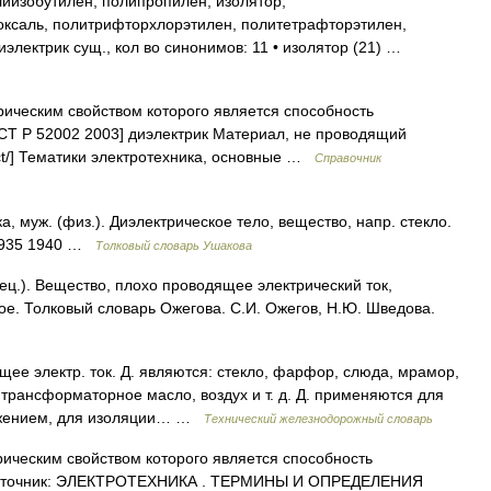
лиизобутилен, полипропилен, изолятор,
оксаль, политрифторхлорэтилен, политетрафторэтилен,
электрик сущ., кол во синонимов: 11 • изолятор (21) …
ическим свойством которого является способность
ОСТ Р 52002 2003] диэлектрик Материал, не проводящий
dict/] Тематики электротехника, основные …
Справочник
муж. (физ.). Диэлектрическое тело, вещество, напр. стекло.
 1935 1940 …
Толковый словарь Ушакова
ц.). Вещество, плохо проводящее электрический ток,
 ое. Толковый словарь Ожегова. С.И. Ожегов, Н.Ю. Шведова.
ее электр. ток. Д. являются: стекло, фарфор, слюда, мрамор,
т, трансформаторное масло, воздух и т. д. Д. применяются для
ряжением, для изоляции… …
Технический железнодорожный словарь
ическим свойством которого является способность
. Источник: ЭЛЕКТРОТЕХНИКА . ТЕРМИНЫ И ОПРЕДЕЛЕНИЯ