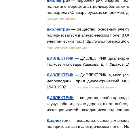
диэлектрик
— пироэлектрик, электрет, по
полиэтилентерефталат, поликарбонат, син
полиарилат Словарь русских синонимов. ди
Словарь синонимов
диэлектрик
— Вещество, основным электр
поляризоваться в электрическом поле. [Г
электрический ток. [http://www.morepc.ru/
технического переводчика
ДИЭЛЕКТРИК
— ДИЭЛЕКТРИК, диэлектрика, 
Толковый словарь Ушакова. Д.Н. Ушаков.
ДИЭЛЕКТРИК
— ДИЭЛЕКТРИК, а, муж. (спе
непроводник. | прил. диэлектрический, ая,
1949 1992 …
Толковый словарь Ожегова
ДИЭЛЕКТРИК
— вещество, слабо проводящ
каучук, эбонит, сухое дерево, шелк, асбес
изоляции частей, находящихся под нап
Диэлектрик
— вещество, основным электр
поляризоваться в электрическом поле..