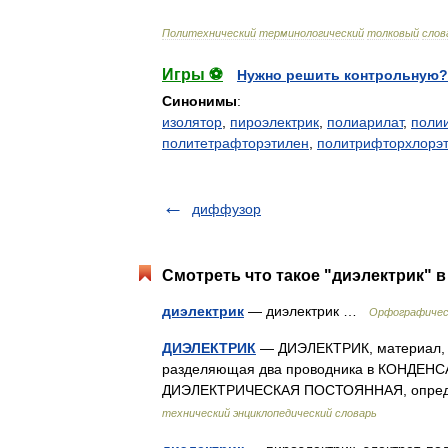
Политехнический
терминологический
толковый
слов
Игры ⚽
Нужно решить контрольную?
Синонимы
:
изолятор
,
пироэлектрик
,
полиарилат
,
поли
политетрафторэтилен
,
политрифторхлорэ
диффузор
Смотреть что такое "диэлектрик" в
диэлектрик
— диэлектрик …
Орфографическ
ДИЭЛЕКТРИК
— ДИЭЛЕКТРИК, материал, н
разделяющая два проводника в КОНДЕНСАТ
ДИЭЛЕКТРИЧЕСКАЯ ПОСТОЯННАЯ, опреде
технический энциклопедический словарь