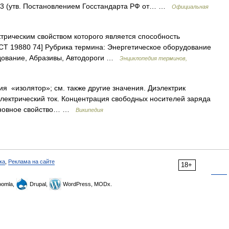
 (утв. Постановлением Госстандарта РФ от… …
Официальная
трическим свойством которого является способность
ОСТ 19880 74] Рубрика термина: Энергетическое оборудование
удование, Абразивы, Автодороги …
Энциклопедия терминов,
я «изолятор»; см. также другие значения. Диэлектрик
лектрический ток. Концентрация свободных носителей заряда
Основное свойство… …
Википедия
ка
,
Реклама на сайте
18+
omla,
Drupal,
WordPress, MODx.